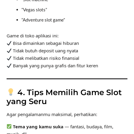
“Vegas slots”
“Adventure slot game”
Game di toko aplikasi ini:
Bisa dimainkan sebagai hiburan
Tidak butuh deposit uang nyata
Tidak melibatkan risiko finansial
Banyak yang punya grafis dan fitur keren
4. Tips Memilih Game Slot
yang Seru
Agar pengalamanmu maksimal, perhatikan:
Tema yang kamu suka
— fantasi, budaya, film,
musik, dll.