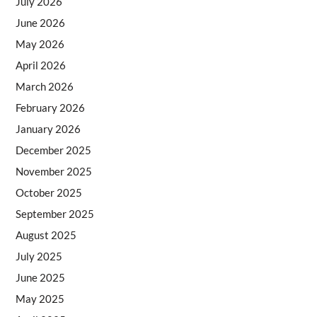
July 2026
June 2026
May 2026
April 2026
March 2026
February 2026
January 2026
December 2025
November 2025
October 2025
September 2025
August 2025
July 2025
June 2025
May 2025