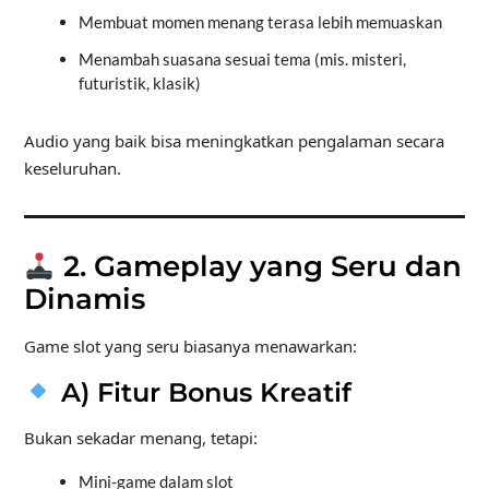
Membuat momen menang terasa lebih memuaskan
Menambah suasana sesuai tema (mis. misteri,
futuristik, klasik)
Audio yang baik bisa meningkatkan pengalaman secara
keseluruhan.
2. Gameplay yang Seru dan
Dinamis
Game slot yang seru biasanya menawarkan:
A) Fitur Bonus Kreatif
Bukan sekadar menang, tetapi:
Mini-game dalam slot