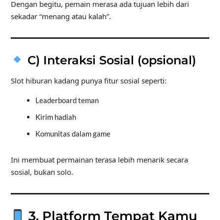
Dengan begitu, pemain merasa ada tujuan lebih dari
sekadar “menang atau kalah”.
C) Interaksi Sosial (opsional)
Slot hiburan kadang punya fitur sosial seperti:
Leaderboard teman
Kirim hadiah
Komunitas dalam game
Ini membuat permainan terasa lebih menarik secara
sosial, bukan solo.
3. Platform Tempat Kamu