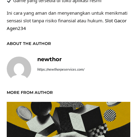
Game yang tersedia di toko aplikasi resmi
Ini cara yang aman dan menyenangkan untuk menikmati
sensasi slot tanpa risiko finansial atau hukum.
Slot Gacor
Agen234
ABOUT THE AUTHOR
newthor
https://newthorpeservices.com/
MORE FROM AUTHOR