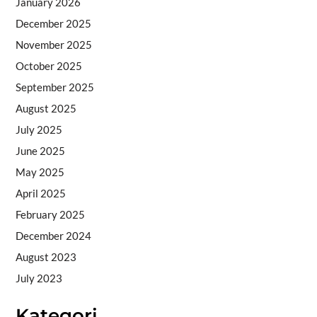
January 2026
December 2025
November 2025
October 2025
September 2025
August 2025
July 2025
June 2025
May 2025
April 2025
February 2025
December 2024
August 2023
July 2023
Kategori