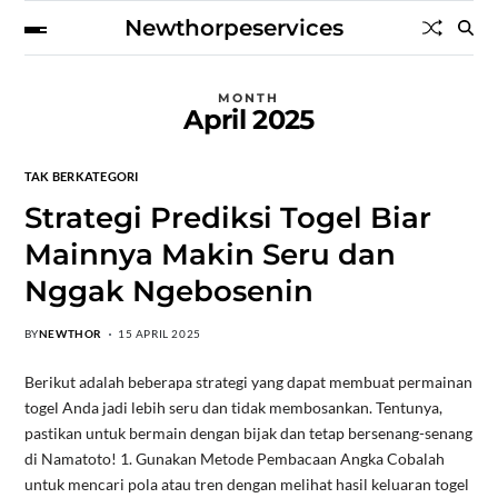
Newthorpeservices
MONTH
April 2025
TAK BERKATEGORI
Strategi Prediksi Togel Biar
Mainnya Makin Seru dan
Nggak Ngebosenin
BY
NEWTHOR
15 APRIL 2025
Berikut adalah beberapa strategi yang dapat membuat permainan
togel Anda jadi lebih seru dan tidak membosankan. Tentunya,
pastikan untuk bermain dengan bijak dan tetap bersenang-senang
di Namatoto! 1. Gunakan Metode Pembacaan Angka Cobalah
untuk mencari pola atau tren dengan melihat hasil keluaran togel