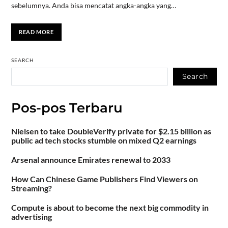
sebelumnya. Anda bisa mencatat angka-angka yang…
READ MORE
SEARCH
Search
Pos-pos Terbaru
Nielsen to take DoubleVerify private for $2.15 billion as
public ad tech stocks stumble on mixed Q2 earnings
Arsenal announce Emirates renewal to 2033
How Can Chinese Game Publishers Find Viewers on
Streaming?
Compute is about to become the next big commodity in
advertising