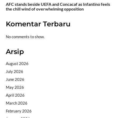
AFC stands beside UEFA and Concacaf as Infantino feels
the chill wind of overwhelming opposition
Komentar Terbaru
No comments to show.
Arsip
August 2026
July 2026
June 2026
May 2026
April 2026
March 2026
February 2026