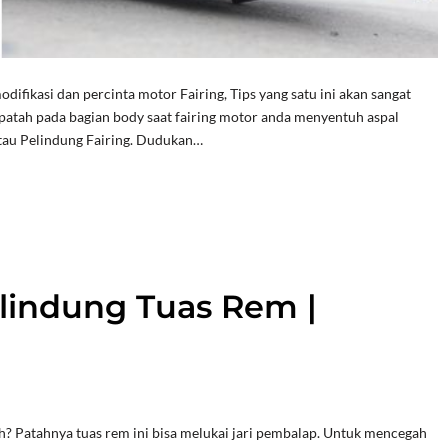
ifikasi dan percinta motor Fairing, Tips yang satu ini akan sangat
atah pada bagian body saat fairing motor anda menyentuh aspal
tau Pelindung Fairing. Dudukan…
elindung Tuas Rem |
? Patahnya tuas rem ini bisa melukai jari pembalap. Untuk mencegah