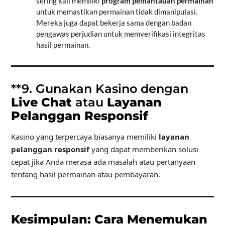
sering kali memiliki
program pemantauan permainan
untuk memastikan permainan tidak dimanipulasi.
Mereka juga dapat bekerja sama dengan badan
pengawas perjudian untuk memverifikasi integritas
hasil permainan.
**9. Gunakan Kasino dengan
Live Chat
atau
Layanan
Pelanggan Responsif
Kasino yang terpercaya biasanya memiliki
layanan
pelanggan responsif
yang dapat memberikan solusi
cepat jika Anda merasa ada masalah atau pertanyaan
tentang hasil permainan atau pembayaran.
Kesimpulan: Cara Menemukan