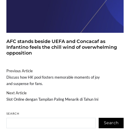
AFC stands beside UEFA and Concacaf as
Infantino feels the chill wind of overwhelming
opposition
Previous Article
Discuss how HK pool fosters memorable moments of joy
and suspense for fans.
Next Article
Slot Online dengan Tampilan Paling Menarik di Tahun Ini
SEARCH
Search