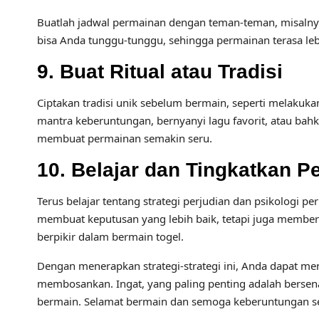
Buatlah jadwal permainan dengan teman-teman, misalny
bisa Anda tunggu-tunggu, sehingga permainan terasa l
9.
Buat Ritual atau Tradisi
Ciptakan tradisi unik sebelum bermain, seperti melakuk
mantra keberuntungan, bernyanyi lagu favorit, atau bah
membuat permainan semakin seru.
10.
Belajar dan Tingkatkan 
Terus belajar tentang strategi perjudian dan psikologi
membuat keputusan yang lebih baik, tetapi juga membe
berpikir dalam bermain togel.
Dengan menerapkan strategi-strategi ini, Anda dapat me
membosankan. Ingat, yang paling penting adalah berse
bermain. Selamat bermain dan semoga keberuntungan se