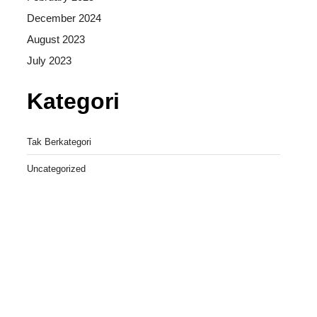
December 2024
August 2023
July 2023
Kategori
Tak Berkategori
Uncategorized