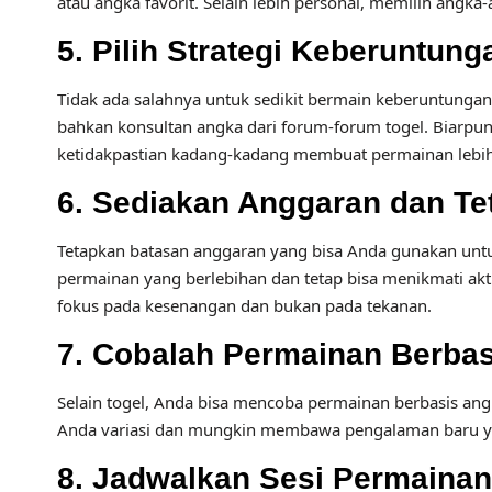
atau angka favorit. Selain lebih personal, memilih angk
5.
Pilih Strategi Keberuntung
Tidak ada salahnya untuk sedikit bermain keberuntunga
bahkan konsultan angka dari forum-forum togel. Biarpu
ketidakpastian kadang-kadang membuat permainan lebi
6.
Sediakan Anggaran dan Tet
Tetapkan batasan anggaran yang bisa Anda gunakan untu
permainan yang berlebihan dan tetap bisa menikmati akti
fokus pada kesenangan dan bukan pada tekanan.
7.
Cobalah Permainan Berbas
Selain togel, Anda bisa mencoba permainan berbasis angk
Anda variasi dan mungkin membawa pengalaman baru ya
8.
Jadwalkan Sesi Permainan