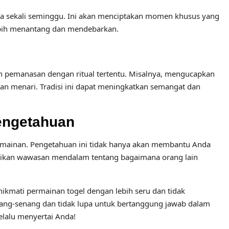
a sekali seminggu. Ini akan menciptakan momen khusus yang
ebih menantang dan mendebarkan.
an pemanasan dengan ritual tertentu. Misalnya, mengucapkan
kan menari. Tradisi ini dapat meningkatkan semangat dan
Pengetahuan
 permainan. Pengetahuan ini tidak hanya akan membantu Anda
rikan wawasan mendalam tentang bagaimana orang lain
nikmati permainan togel dengan lebih seru dan tidak
nang-senang dan tidak lupa untuk bertanggung jawab dalam
lalu menyertai Anda!