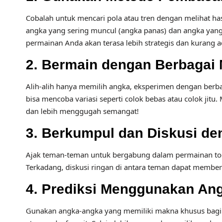
Cobalah untuk mencari pola atau tren dengan melihat ha
angka yang sering muncul (angka panas) dan angka yang
permainan Anda akan terasa lebih strategis dan kurang a
2.
Bermain dengan Berbagai 
Alih-alih hanya memilih angka, eksperimen dengan berbag
bisa mencoba variasi seperti colok bebas atau colok ji
dan lebih menggugah semangat!
3.
Berkumpul dan Diskusi d
Ajak teman-teman untuk bergabung dalam permainan toge
Terkadang, diskusi ringan di antara teman dapat member
4.
Prediksi Menggunakan Ang
Gunakan angka-angka yang memiliki makna khusus bagi An