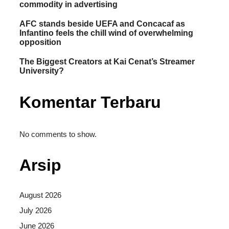
commodity in advertising
AFC stands beside UEFA and Concacaf as
Infantino feels the chill wind of overwhelming
opposition
The Biggest Creators at Kai Cenat’s Streamer
University?
Komentar Terbaru
No comments to show.
Arsip
August 2026
July 2026
June 2026